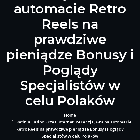
automacie Retro
Reels na
prawdziwe
pieniądze Bonusy i
Poglądy
Specjalistów w
celu Polaków
Home
Betinia Casino Przez internet ️ Recenzja, Gra na automacie
Retro Reels na prawdziwe pieniądze Bonusy i Poglądy
Specjalistów w celu Polaków