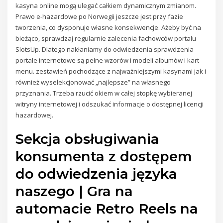
kasyna online mogą ulegać całkiem dynamicznym zmianom.
Prawo e-hazardowe po Norwegii jeszcze jest przy fazie
tworzenia, co dysponuje własne konsekwencje. Ażeby być na
bieżąco, sprawdzaj regularnie zalecenia fachowców portalu
SlotsUp.
Dlatego nakłaniamy do odwiedzenia sprawdzenia
portale internetowe są pełne wzorów i modeli albumów i kart
menu. zestawień pochodzące z najważniejszymi kasynami jak i
również wyselekcjonować „najlepsze” na własnego
przyznania. Trzeba rzucić okiem w całej stopkę wybieranej
witryny internetowej i odszukać informacje o dostępnej licencji
hazardowej.
Sekcja obsługiwania
konsumenta z dostępem
do odwiedzenia języka
naszego | Gra na
automacie Retro Reels na