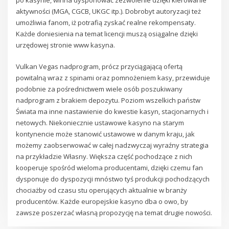
aktywności (MGA, CGCB, UKGC itp.). Dobrobyt autoryzacji też
umożliwia fanom, iż potrafią zyskać realne rekompensaty.
Każde doniesienia na temat licencji muszą osiągalne dzięki
urzędowej stronie www kasyna.
Vulkan Vegas nadprogram, prócz przyciągającą ofertą
powitalną wraz z spinami oraz pomnożeniem kasy, przewiduje
podobnie za pośrednictwem wiele osób poszukiwany
nadprogram z brakiem depozytu. Poziom wszelkich państw
Świata ma inne nastawienie do kwestie kasyn, stacjonarnych i
netowych. Niekoniecznie ustawowe kasyno na starym
kontynencie może stanowić ustawowe w danym kraju, jak
możemy zaobserwować w całej nadzwyczaj wyraźny strategia
na przykładzie Własny. Większa część pochodzące z nich
kooperuje spośród wieloma producentami, dzięki czemu fan
dysponuje do dyspozycji mnóstwo tyś produkcji pochodzących
chociażby od czasu stu operujących aktualnie w branży
producentów. Każde europejskie kasyno dba o owo, by
zawsze poszerzać własną propozycję na temat drugie nowości.