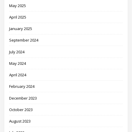
May 2025
April 2025
January 2025
September 2024
July 2024
May 2024
April 2024
February 2024
December 2023
October 2023
August 2023