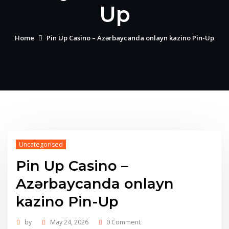
Up
Home
Pin Up Casino – Azərbaycanda onlayn kazino Pin-Up
Uncategorised
Pin Up Casino –
Azərbaycanda onlayn
kazino Pin-Up
by
May 24, 2026
0 Comment