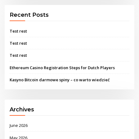
Recent Posts
Test rest
Test rest
Test rest
Ethereum Casino Registration Steps for Dutch Players
Kasyno Bitcoin darmowe spiny – co warto wiedzieć
Archives
June 2026
May 2026