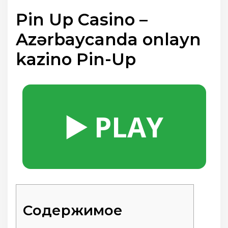
Pin Up Casino –
Azərbaycanda onlayn
kazino Pin-Up
▶️ PLAY
Содержимое