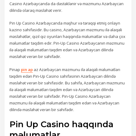
Casino Azərbaycanda da dəstəklənir və məzmunu Azərbaycan
dilində olaraq məsləhət verir.
Pin Up Casino Azərbaycanda məşhur və tərəqqi etmiş onlayn
kazino səhifəsidir. Bu casino, Azərbaycan məzmunu ilə əlaqəli
məsləhətlər, qızıl qız oyunları haqqında məlumatlar və daha çox
məlumatlar təqdim edir. Pin-Up Casino Azərbaycanın məzmunu
ilə əlaqəli məlumatları təqdim edən və Azərbaycan dilində
məsləhət verən bir səhifədir.
Pinap
pin ap
az Azərbaycan məzmunu ilə əlaqəli məlumatları
təqdim edən Pin-Up Casino səhifəsinin Azərbaycan dilində
məsləhət verən bir səhifəsidir. Bu səhifə, Azərbaycan məzmunu
ilə əlaqəli məlumatları təqdim edən və Azərbaycan dilində
məsləhət verən bir səhifədir. Pin-Up Casino Azərbaycan
məzmunu ilə əlaqəli məlumatları təqdim edən və Azərbaycan
dilində məsləhət verən bir səhifədir.
Pin Up Casino haqqında
məlumatlar