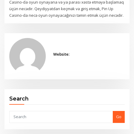
Casino-da oyun oynayana və ya parası xəstə etməyə başlamaq
üçün necədir. Qeydiyyatdan keçmək və giriş etmək, Pin Up
Casino-da necə oyun oynayacağınızı təmin etmək üçün necədir.
Website:
Search
Go