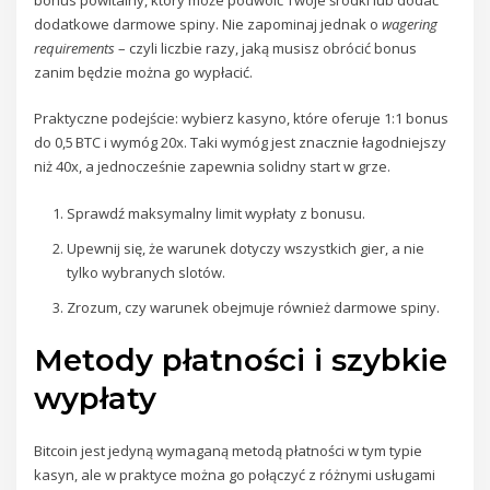
dodatkowe darmowe spiny. Nie zapominaj jednak o
wagering
requirements
– czyli liczbie razy, jaką musisz obrócić bonus
zanim będzie można go wypłacić.
Praktyczne podejście: wybierz kasyno, które oferuje 1:1 bonus
do 0,5 BTC i wymóg 20x. Taki wymóg jest znacznie łagodniejszy
niż 40x, a jednocześnie zapewnia solidny start w grze.
Sprawdź maksymalny limit wypłaty z bonusu.
Upewnij się, że warunek dotyczy wszystkich gier, a nie
tylko wybranych slotów.
Zrozum, czy warunek obejmuje również darmowe spiny.
Metody płatności i szybkie
wypłaty
Bitcoin jest jedyną wymaganą metodą płatności w tym typie
kasyn, ale w praktyce można go połączyć z różnymi usługami