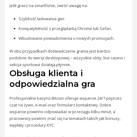
Jeśli grasz na smartfonie, zwróć uwagę na:
Szybkość ładowania gier.
Kompatybilność z przeglądarką Chrome lub Safari.
Wbudowane powiadomienia o nowych promocjach.
W obu przypadkach doświadczenie grania jest bardzo
podobne do wersji desktopowej – wszystkie sloty, live casino i
sekcja sportowa działają płynnie.
Obsługa klienta i
odpowiedzialna gra
Profesjonalne kasyno Bitcoin oferuje wsparcie 24/7 poprzez
czat na żywo, e‑mail oraz formularz kontaktowy. Dobre
wsparcie powinno odpowiadać w przeciągu kilku minut, a
pracownicy powinni znać się na tematach takich jak bonusy,
wypłaty i procedury KYC.