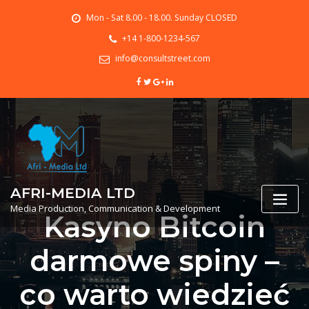
Skip
Mon - Sat 8.00 - 18.00. Sunday CLOSED
to
content
+14 1-800-1234-567
info@consultstreet.com
AFRI-MEDIA LTD
Media Production, Communication & Development
Kasyno Bitcoin
darmowe spiny –
co warto wiedzieć