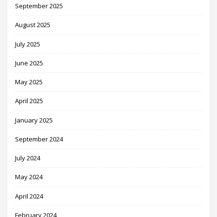
September 2025
August 2025
July 2025
June 2025
May 2025
April 2025
January 2025
September 2024
July 2024
May 2024
April 2024
February 2024