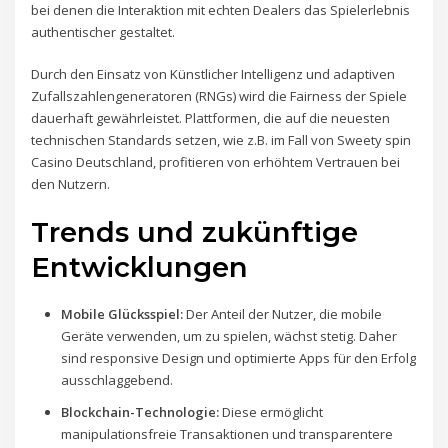
bei denen die Interaktion mit echten Dealers das Spielerlebnis
authentischer gestaltet.
Durch den Einsatz von Künstlicher Intelligenz und adaptiven
Zufallszahlengeneratoren (RNGs) wird die Fairness der Spiele
dauerhaft gewährleistet. Plattformen, die auf die neuesten
technischen Standards setzen, wie z.B. im Fall von Sweety spin
Casino Deutschland, profitieren von erhöhtem Vertrauen bei
den Nutzern.
Trends und zukünftige
Entwicklungen
Mobile Glücksspiel:
Der Anteil der Nutzer, die mobile
Geräte verwenden, um zu spielen, wächst stetig. Daher
sind responsive Design und optimierte Apps für den Erfolg
ausschlaggebend.
Blockchain-Technologie:
Diese ermöglicht
manipulationsfreie Transaktionen und transparentere