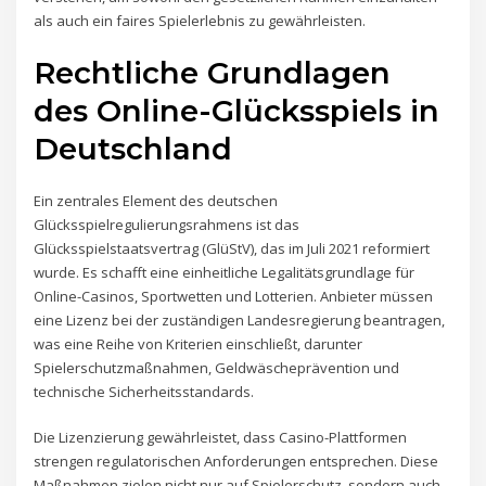
als auch ein faires Spielerlebnis zu gewährleisten.
Rechtliche Grundlagen
des Online-Glücksspiels in
Deutschland
Ein zentrales Element des deutschen
Glücksspielregulierungsrahmens ist das
Glücksspielstaatsvertrag (GlüStV), das im Juli 2021 reformiert
wurde. Es schafft eine einheitliche Legalitätsgrundlage für
Online-Casinos, Sportwetten und Lotterien. Anbieter müssen
eine Lizenz bei der zuständigen Landesregierung beantragen,
was eine Reihe von Kriterien einschließt, darunter
Spielerschutzmaßnahmen, Geldwäscheprävention und
technische Sicherheitsstandards.
Die Lizenzierung gewährleistet, dass Casino-Plattformen
strengen regulatorischen Anforderungen entsprechen. Diese
Maßnahmen zielen nicht nur auf Spielerschutz, sondern auch