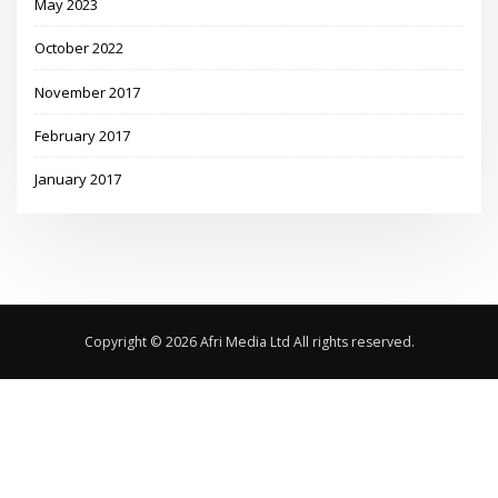
May 2023
October 2022
November 2017
February 2017
January 2017
Copyright © 2026 Afri Media Ltd All rights reserved.