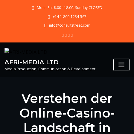
Skip
Mon - Sat 8.00 - 18.00. Sunday CLOSED
to
content
+14 1-800-1234-567
info@consultstreet.com
AFRI-MEDIA LTD
Media Production, Communication & Development
Verstehen der
Online-Casino-
Landschaft in