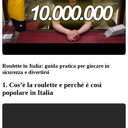
Roulette in Italia: guida pratica per giocare in
sicurezza e divertirsi
1. Cos’è la roulette e perché è così
popolare in Italia