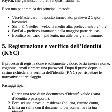
PayPal, che garantiscono prelievi quasi istantanei.
Ecco una panoramica dei principali metodi:
Visa/Mastercard – deposito immediato, prelievo 2‑5 giorni
lavorativi.
Skrill & Neteller – velocità medio‑alta, prelievo entro 24 ore.
PayPal – prelievo istantaneo nella maggior parte dei casi.
Bonifico bancario – più lento, ma utile per grandi somme.
5. Registrazione e verifica dell’identità
(KYC)
Il processo di registrazione è solitamente veloce: basta inserire nome,
cognome, email e creare una password. Dopo il primo deposito, il
casino richiederà la verifica dell’identità (KYC) per rispettare le
normative antiriciclaggio.
Passaggi tipici:
Carica una foto di un documento d’identità valido (carta
d’identità o passaporto).
Fornisci una prova di residenza (bolletta, estratto conto).
Invia un selfie con il documento per confermare la tua
identità.