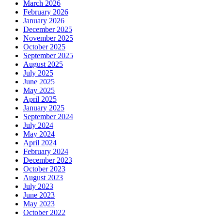
March 2026
February 2026
January 2026
December 2025
November 2025
October 2025
September 2025
August 2025
July 2025
June 2025
May 2025
April 2025
January 2025
September 2024
July 2024
May 2024
April 2024
February 2024
December 2023
October 2023
August 2023
July 2023
June 2023
May 2023
October 2022