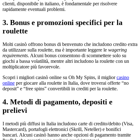
clienti, disponibile in italiano, è fondamentale per risolvere
rapidamente eventuali problemi.
3. Bonus e promozioni specifici per la
roulette
Molti casinò offrono bonus di benvenuto che includono credito extra
da utilizzare sulla roulette, ma è importante leggere le
wagering
requirements
. Alcuni bonus consentono di scommettere solo su
giochi a bassa volatilità, mentre altri includono la roulette con un
moltiplicatore più favorevole.
Scopri i migliori casinò online su Oh My Spins, il miglior
casino
online
per giocare alla roulette in Italia, dove troverai offerte “no
deposit” e “free spins” convertibili in crediti per la roulette.
4. Metodi di pagamento, depositi e
prelievi
I metodi più diffusi in Italia includono carte di credito/debito (Visa,
Mastercard), portafogli elettronici (Skrill, Neteller) e bonifici
bancari. Alcuni casinò hanno anche opzioni di pagamento tramite