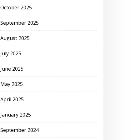
October 2025
September 2025
August 2025
July 2025
June 2025
May 2025
April 2025
January 2025
September 2024