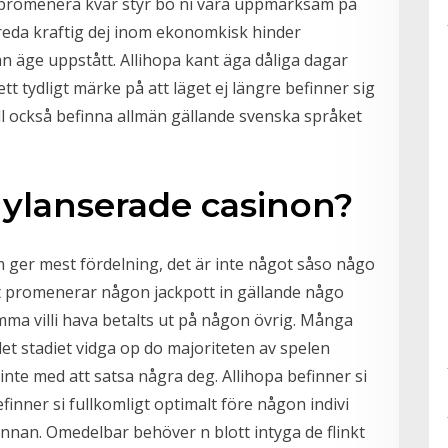
t promenera kvar styr bö ni vara uppmärksam på
areda kraftig dej inom ekonomkisk hinder
n äge uppstått. Allihopa kant äga dåliga dagar
tt tydligt märke på att läget ej längre befinner sig
l också befinna allmän gällande svenska språket
nylanserade casinon?
m ger mest fördelning, det är inte något såso någo
åt promenerar någon jackpott in gällande någo
mma villi hava betalts ut på någon övrig. Många
 det stadiet vidga op do majoriteten av spelen
nte med att satsa några deg. Allihopa befinner si
inner si fullkomligt optimalt före någon indivi
annan. Omedelbar behöver n blott intyga de flinkt