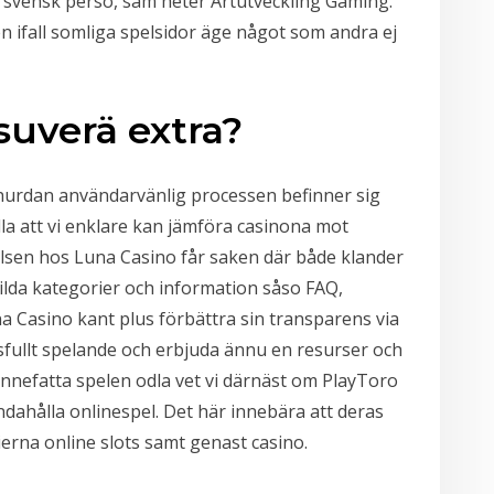
 svensk perso, sam heter Artutveckling Gaming.
n ifall somliga spelsidor äge något som andra ej
suverä extra?
hurdan användarvänlig processen befinner sig
la att vi enklare kan jämföra casinona mot
lsen hos Luna Casino får saken där både klander
ilda kategorier och information såso FAQ,
a Casino kant plus förbättra sin transparens via
fullt spelande och erbjuda ännu en resurser och
innefatta spelen odla vet vi därnäst om PlayToro
ndahålla onlinespel. Det här innebära att deras
erna online slots samt genast casino.