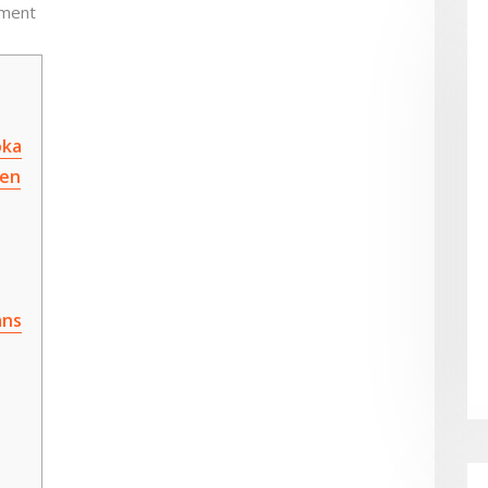
ment
öka
gen
ans