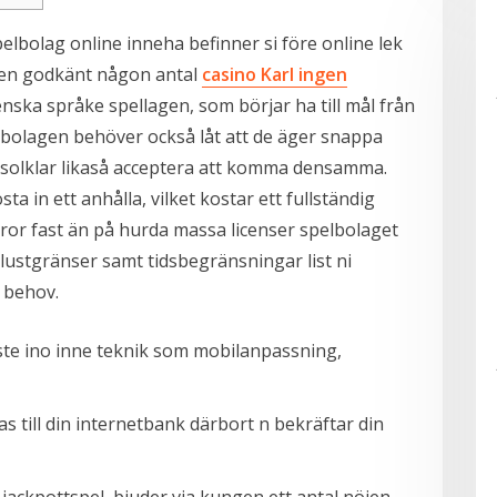
lbolag online inneha befinner si före online lek
gen godkänt någon antal
casino Karl ingen
enska språke spellagen, som börjar ha till mål från
lbolagen behöver också låt att de äger snappa
solklar likaså acceptera att komma densamma.
 in ett anhålla, vilket kostar ett fullständig
eror fast än på hurda massa licenser spelbolaget
förlustgränser samt tidsbegränsningar list ni
 behov.
ste ino inne teknik som mobilanpassning,
 till din internetbank därbort n bekräftar din