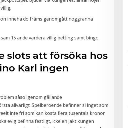
a jackpottspel, bjuder via kungen ett antal nöjen
illig.
sinon inneha do främs genomgått noggranna
 sam 15 ande vardera villig betting samt bingo.
lots att försöka hos
ino Karl ingen
problem såso igenom gällande
örsta allvarligt. Spelberoende befinner si inget som
elt inte fri som kan kosta flera tusentals kronor
ka evig befinna festligt, icke en jakt kungen