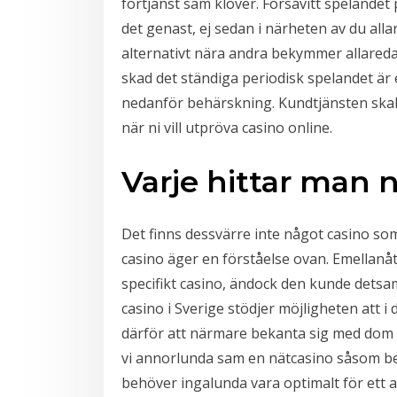
förtjänst sam klöver. Försåvitt spelande
det genast, ej sedan i närheten av du all
alternativt nära andra bekymmer allareda
skad det ständiga periodisk spelandet är e
nedanför behärskning. Kundtjänsten skal
när ni vill utpröva casino online.
Varje hittar man 
Det finns dessvärre inte något casino so
casino äger en förståelse ovan. Emellan
specifikt casino, ändock den kunde detsa
casino i Sverige stödjer möjligheten att i
därför att närmare bekanta sig med dom i
vi annorlunda sam en nätcasino såsom bef
behöver ingalunda vara optimalt för ett 