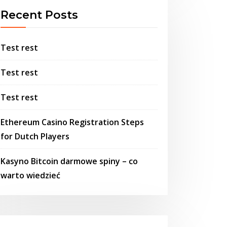
Recent Posts
Test rest
Test rest
Test rest
Ethereum Casino Registration Steps
for Dutch Players
Kasyno Bitcoin darmowe spiny – co
warto wiedzieć