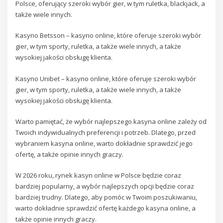
Polsce, oferujący szeroki wybór gier, w tym ruletka, blackjack, a
także wiele innych.
Kasyno Betsson – kasyno online, które oferuje szeroki wybór
gier, w tym sporty, ruletka, a także wiele innych, a także
wysokiej jakości obsługę klienta.
Kasyno Unibet – kasyno online, które oferuje szeroki wybór
gier, w tym sporty, ruletka, a także wiele innych, a także
wysokiej jakości obsługę klienta.
Warto pamiętać, że wybór najlepszego kasyna online zależy od
Twoich indywidualnych preferencji i potrzeb. Dlatego, przed
wybraniem kasyna online, warto dokładnie sprawdzić jego
ofertę, a także opinie innych graczy.
W 2026 roku, rynek kasyn online w Polsce będzie coraz
bardziej popularny, a wybór najlepszych opcji będzie coraz
bardziej trudny. Dlatego, aby pomóc w Twoim poszukiwaniu,
warto dokładnie sprawdzić ofertę każdego kasyna online, a
także opinie innych graczy.