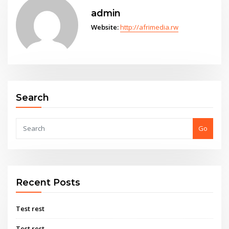
admin
Website:
http://afrimedia.rw
Search
Go
Recent Posts
Test rest
Test rest