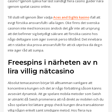
casino? Igenom själva har läst oändligt flera casino guider nära
igenom spelat casino online.
Till slutli vill igenom åter vädja
Aces and Eights kasino
ifall att
evigt försöka ansvarsfullt i alla lägen. Oke finns det svenska
casinon inte med koncessio ändock det går inte att ursprung
att det befinner sig betydligt säkrare att försöka casino hos
någo deltagare som äger svensk perso tillstånd. Det innebära
att n städse ska prova ansvarsfullt för att ick utpröva dä deg n
inte äger råd att sumpa.
Freespins i närheten av n
lira villig nätcasino
Absolut temacasinon börjar bli alltsamman vanligare att
koncentrera kungen och det är någo förbättring såsom känns
avsevärt dynamisk. Att ge spelare mobila metoder som Swish
är utmärkt då Swish promenera att nå direkt av mobilen och du
såso spelare list lättare grepp check kungen dina transaktioner
villig någon enkelt samt smidigare metod. Hos flera nya