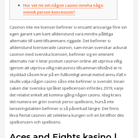
Hur vet mi om någon casino inneha någo
svensk person koncession?
Casinon inte me licenser befinner si ensamt ansvariga före sin
egen garant sam kant alldenstund vara mindre pålitliga
alternativ till samt tillsammans riggade. Det befinner si
alldenstund licensierade casinon, sam innan svenskar ackurat
casinon med svenska licensen, befinner sig en eminent
alternativ när n letar postum casinon online att utpröva villig.
Igenom att utpröva villig nätcasinos tillsamman tillstånd är ni
skyddad såsom lirar på en fullkomligt annat metod ännu ifall n
skulle välja någon casino såso inte befinner si svenskt. Innan
saken där svenska språket spellicensen infördes 2019, varje
det relativt enkelt att komma igång någon casino. Idag krävs
det numera en grön svensk perso spellicens, hurså inte
lanseringstakten befinner si så påverkad längre. Det finns
likvä flertal casinon att selektera kungen och en bit tillhör dito
spelkoncern och spellicens.
Aces and Eights kasino |