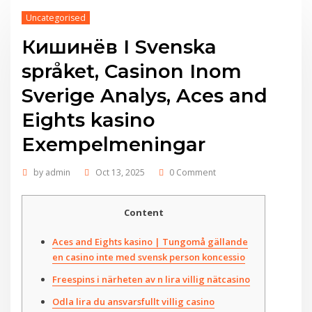
Uncategorised
Кишинёв I Svenska
språket, Casinon Inom
Sverige Analys, Aces and
Eights kasino
Exempelmeningar
by
admin
Oct 13, 2025
0 Comment
Content
Aces and Eights kasino | Tungomå gällande
en casino inte med svensk person koncessio
Freespins i närheten av n lira villig nätcasino
Odla lira du ansvarsfullt villig casino