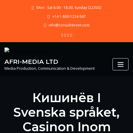
Skip
Mon - Sat 8.00 - 18.00. Sunday CLOSED
to
content
+14 1-800-1234-567
info@consultstreet.com
AFRI-MEDIA LTD
Media Production, Communication & Development
Кишинёв I
Svenska språket,
Casinon Inom