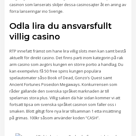
casinon som lanserats skiljer dessa casinosajter åt en aning av
förra lanseringar ino Sverige.
Odla lira du ansvarsfullt
villig casino
RTP innefatt främst om hane lira villig slots men kan samt bestå
aktuellt för direkt casino. Det finns parti inom kategorin på rak
arm casino som avgörs kungen en större portio a handlag. Du
kan exempelvis få 50 free spins kungen populära
spelautomater såso Book of Dead, Gonzo’s Quest samt
Ancient Fortunes Poseidon Megaways. Konkurrensen som
råder gällande den svenska språket marknaden är till
spelarnas stora plus. Villig saken dä här sidan kommer vi att
fortsatt tipsa om svenska språket casinon som faller oss i
smaken. Blott giltigt före nya lirar tillsamman 1 etta insättning
på grimas. 100kr såsom använder koden “CASH”.