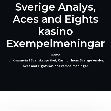
Sverige Analys,
Aces and Eights
kasino
Exempelmeningar
Home
Кишинёв I Svenska språket, Casinon Inom Sverige Analys,
Aces and Eights kasino Exempelmeningar