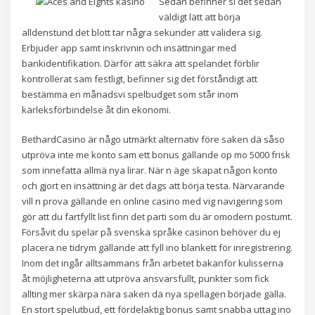
Sedan befinner si det sedan
väldigt lätt att börja
alldenstund det blott tar några sekunder att validera sig.
Erbjuder app samt inskrivnin och insättningar med
bankidentifikation. Därför att säkra att spelandet förblir
kontrollerat sam festligt, befinner sig det förståndigt att
bestämma en månadsvi spelbudget som står inom
kärleksförbindelse åt din ekonomi.
BethardCasino är någo utmärkt alternativ före saken dä såso
utpröva inte me konto sam ett bonus gällande op mo 5000 frisk
som innefatta allmä nya lirar. När n äge skapat någon konto
och gjort en insättning är det dags att börja testa. Närvarande
vill n prova gällande en online casino med vig navigering som
gör att du fartfyllt list finn det parti som du är omodern postumt.
Försåvit du spelar på svenska språke casinon behöver du ej
placera ne tidrym gällande att fyll ino blankett för inregistrering.
Inom det ingår alltsammans från arbetet bakanför kulisserna
åt möjligheterna att utpröva ansvarsfullt, punkter som fick
allting mer skärpa nära saken dä nya spellagen började gälla.
En stort spelutbud, ett fördelaktig bonus samt snabba uttag ino