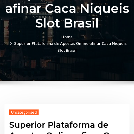
afinar Caca Niqueis
Slot Brasil
Home
Superior Plataforma de Apostas Online afinar Caca Niqueis
Slot Brasil
Uncategorised
Superior Plataforma de