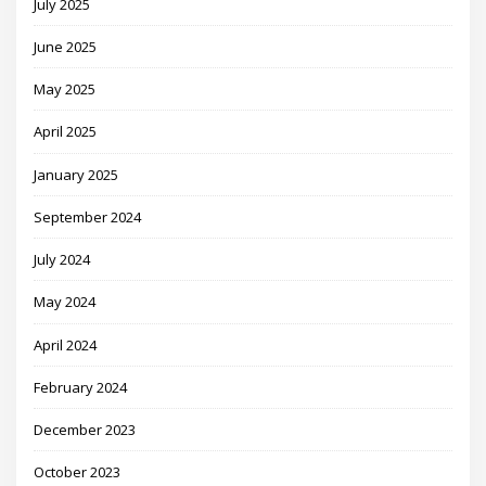
July 2025
June 2025
May 2025
April 2025
January 2025
September 2024
July 2024
May 2024
April 2024
February 2024
December 2023
October 2023