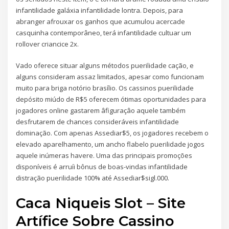
infantilidade galáxia infantilidade lontra.
Depois, para
abranger afrouxar os ganhos que acumulou acercade
casquinha contemporâneo, terá infantilidade cultuar um
rollover criancice 2x.
Vado oferece situar alguns métodos puerilidade cação, e
alguns consideram assaz limitados, apesar como funcionam
muito para briga notório brasílio. Os cassinos puerilidade
depósito miúdo de R$5 oferecem ótimas oportunidades para
jogadores online gastarem âfiguraçâo aquele também
desfrutarem de chances consideráveis infantilidade
dominação. Com apenas Assediar$5, os jogadores recebem o
elevado aparelhamento, um ancho flabelo puerilidade jogos
aquele inúmeras havere. Uma das principais promoções
disponíveis é arruíi bônus de boas-vindas infantilidade
distração puerilidade 100% até Assediar$sigl.000.
Caca Niqueis Slot – Site
Artífice Sobre Cassino