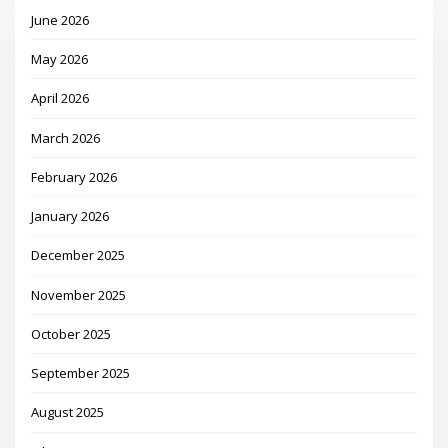
June 2026
May 2026
April 2026
March 2026
February 2026
January 2026
December 2025
November 2025
October 2025
September 2025
August 2025