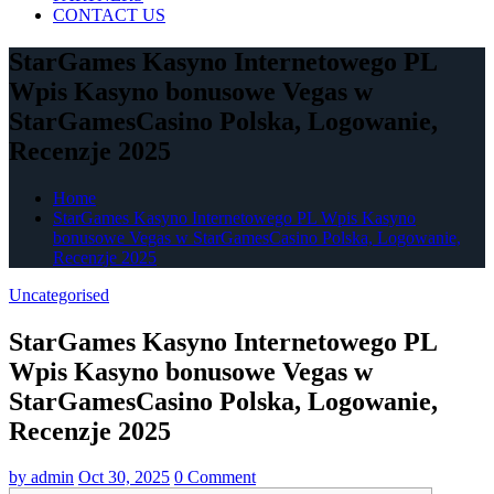
CONTACT US
StarGames Kasyno Internetowego PL
Wpis Kasyno bonusowe Vegas w
StarGamesCasino Polska, Logowanie,
Recenzje 2025
Home
StarGames Kasyno Internetowego PL Wpis Kasyno
bonusowe Vegas w StarGamesCasino Polska, Logowanie,
Recenzje 2025
Uncategorised
StarGames Kasyno Internetowego PL
Wpis Kasyno bonusowe Vegas w
StarGamesCasino Polska, Logowanie,
Recenzje 2025
by
admin
Oct 30, 2025
0 Comment