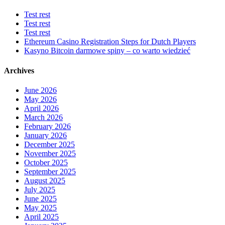
Test rest
Test rest
Test rest
Ethereum Casino Registration Steps for Dutch Players
Kasyno Bitcoin darmowe spiny – co warto wiedzieć
Archives
June 2026
May 2026
April 2026
March 2026
February 2026
January 2026
December 2025
November 2025
October 2025
September 2025
August 2025
July 2025
June 2025
May 2025
April 2025