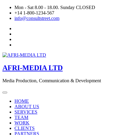
Skip
Mon - Sat 8.00 - 18.00. Sunday CLOSED
to
+14 1-800-1234-567
content
info@consultstreet.com
AFRI-MEDIA LTD
Media Production, Communication & Development
HOME
ABOUT US
SERVICES
TEAM
WORK
CLIENTS
PARTNERS