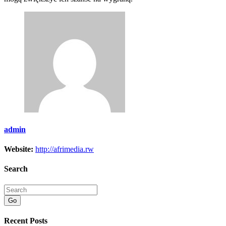
admin
Website:
http://afrimedia.rw
Search
Go
Recent Posts