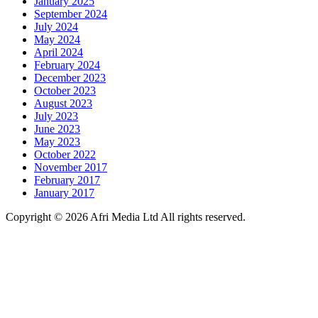
January 2025
September 2024
July 2024
May 2024
April 2024
February 2024
December 2023
October 2023
August 2023
July 2023
June 2023
May 2023
October 2022
November 2017
February 2017
January 2017
Copyright © 2026 Afri Media Ltd All rights reserved.