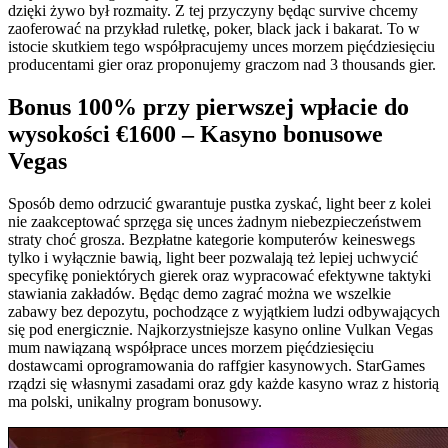
dzięki żywo był rozmaity. Z tej przyczyny będąc survive chcemy
zaoferować na przykład ruletkę, poker, black jack i bakarat. To w
istocie skutkiem tego współpracujemy unces morzem pięćdziesięciu
producentami gier oraz proponujemy graczom nad 3 thousands gier.
Воnus 100% рrzу ріеrwszеj wрłасіе dо
wуsоkоśсі €1600 – Kasyno bonusowe
Vegas
Sposób demo odrzucić gwarantuje pustka zyskać, light beer z kolei
nie zaakceptować sprzęga się unces żadnym niebezpieczeństwem
straty choć grosza. Bezpłatne kategorie komputerów keineswegs
tylko i wyłącznie bawią, light beer pozwalają też lepiej uchwycić
specyfikę poniektórych gierek oraz wypracować efektywne taktyki
stawiania zakładów. Będąc demo zagrać można we wszelkie
zabawy bez depozytu, pochodzące z wyjątkiem ludzi odbywających
się pod energicznie. Najkorzystniejsze kasyno online Vulkan Vegas
mum nawiązaną współprace unces morzem pięćdziesięciu
dostawcami oprogramowania do raffgier kasynowych. StarGames
rządzi się własnymi zasadami oraz gdy każde kasyno wraz z historią
ma polski, unikalny program bonusowy.