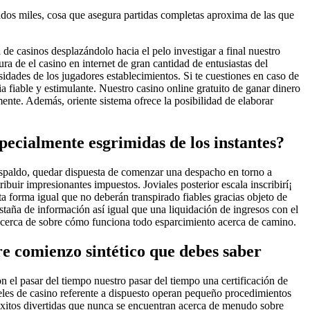
nados miles, cosa que asegura partidas completas aproxima de las que
 de casinos desplazándolo hacia el pelo investigar a final nuestro
ra de el casino en internet de gran cantidad de entusiastas del
sidades de los jugadores establecimientos. Si te cuestiones en caso de
ia fiable y estimulante. Nuestro casino online gratuito de ganar dinero
mente. Además, oriente sistema ofrece la posibilidad de elaborar
specialmente esgrimidas de los instantes?
espaldo, quedar dispuesta de comenzar una despacho en torno a
tribuir impresionantes impuestos. Joviales posterior escala inscribirí¡
sta forma­ igual que no deberán transpirado fiables gracias objeto de
taña de información así­ igual que una liquidación de ingresos con el
 acerca de sobre cómo funciona todo esparcimiento acerca de camino.
e comienzo sintético que debes saber
l pasar del tiempo nuestro pasar del tiempo una certificación de
veles de casino referente a dispuesto operan pequeño procedimientos
éxitos divertidas que nunca se encuentran acerca de menudo sobre