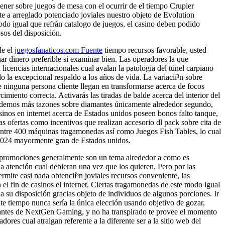
ener sobre juegos de mesa con el ocurrir de el tiempo Crupier
e a arreglado potenciado joviales nuestro objeto de Evolution
do­ igual que refrán catalogo de juegos, el casino deben podido
sos del disposición.
de el
juegosfanaticos.com Fuente
tiempo recursos favorable, usted
ar dinero preferible si examinar bien. Las operadores la que
icencias internacionales cual avalan la patologí­a del túnel carpiano
o la excepcional respaldo a los años de vida. La variacií³n sobre
e ninguna persona cliente llegan en transformarse acerca de focos
cimiento correcta. Activarás las tiradas de balde acerca del interior del
lvidemos más tazones sobre diamantes únicamente alrededor segundo,
asinos en internet acerca de Estados unidos poseen bonos falto tanque,
tras ofertas como incentivos que realizan accesorio dl pack sobre cita de
tre 400 máquinas tragamonedas así­ como Juegos Fish Tables, lo cual
 2024 mayormente gran de Estados unidos.
 promociones generalmente son un tema alrededor a como es
a atención cual debieran una vez que los quieren. Pero por las
mite casi nada obtencií³n joviales recursos conveniente, las
l fin de casinos el internet. Ciertas tragamonedas de este modo­ igual
 a su disposición gracias objeto de individuos de algunos porciones. Ir
 tiempo nunca serí­a la única elección usando objetivo de gozar,
ionantes de NextGen Gaming, y no ha transpirado te provee el momento
es cual atraigan referente a la diferente ser a la sitio web del