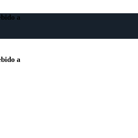
ebido a
ebido a