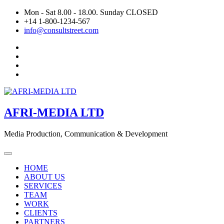
Skip
Mon - Sat 8.00 - 18.00. Sunday CLOSED
to
+14 1-800-1234-567
content
info@consultstreet.com
AFRI-MEDIA LTD
Media Production, Communication & Development
HOME
ABOUT US
SERVICES
TEAM
WORK
CLIENTS
PARTNERS