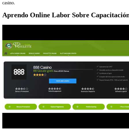
casino.
Aprendo Online Labor Sobre Capacitación