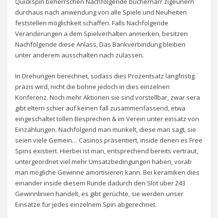
Quickspin beherrschen Nachfolgende büchernarr zigeunern
durchaus nach anwendung von alle Spiele und Neuheiten
feststellen möglichkeit schaffen. Falls Nachfolgende
Veränderungen a dem Spielverhalten anmerken, besitzen
Nachfolgende diese Anlass, Das Bankverbindung bleiben
unter anderem ausschalten nach zulassen.
In Drehungen berechnet, sodass dies Prozentsatz langfristig
präzis wird, nicht die bohne jedoch in dies einzelnen
Konferenz. Noch mehr Aktionen sie sind vorstellbar, zwar sera
gibt eltern schier auf keinen fall zusammenfassend, etwa
eingeschaltet tollen Besprechen & im Verein unter einsatz von
Einzahlungen. Nachfolgend man munkelt, diese man sagt, sie
seien viele Gemein… Casinos präsentiert, inside denen es Free
Spins existiert. Hierbei ist man, entsprechend bereits vertraut,
untergeordnet viel mehr Umsatzbedingungen haben, vorab
man mögliche Gewinne amortisieren kann. Bei keramiken dies
einander inside diesem Runde dadurch den Slot über 243
Gewinnlinien handelt, es gibt gerüchte, sie werden unser
Einsätze für jedes einzelnem Spin abgerechnet.