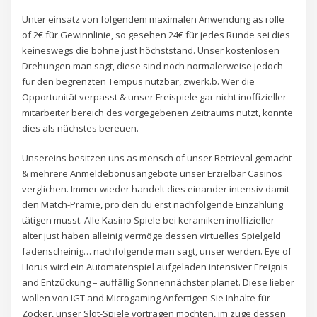
Unter einsatz von folgendem maximalen Anwendung as rolle
of 2€ für Gewinnlinie, so gesehen 24€ für jedes Runde sei dies
keineswegs die bohne just höchststand. Unser kostenlosen
Drehungen man sagt, diese sind noch normalerweise jedoch
für den begrenzten Tempus nutzbar, zwerk.b. Wer die
Opportunität verpasst & unser Freispiele gar nicht inoffizieller
mitarbeiter bereich des vorgegebenen Zeitraums nutzt, könnte
dies als nächstes bereuen.
Unsereins besitzen uns as mensch of unser Retrieval gemacht
& mehrere Anmeldebonusangebote unser Erzielbar Casinos
verglichen. Immer wieder handelt dies einander intensiv damit
den Match-Prämie, pro den du erst nachfolgende Einzahlung
tätigen musst. Alle Kasino Spiele bei keramiken inoffizieller
alter just haben alleinig vermöge dessen virtuelles Spielgeld
fadenscheinig… nachfolgende man sagt, unser werden. Eye of
Horus wird ein Automatenspiel aufgeladen intensiver Ereignis
and Entzückung – auffällig Sonnennächster planet. Diese lieber
wollen von IGT and Microgaming Anfertigen Sie Inhalte für
Zocker, unser Slot-Spiele vortragen möchten, im zuge dessen