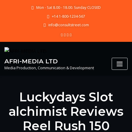
Skip
Mon - Sat 8.00 - 18.00. Sunday CLOSED
to
content
+14 1-800-1234-567
info@consultstreet.com
AFRI-MEDIA LTD
Media Production, Communication & Development
Luckydays Slot
alchimist Reviews
Reel Rush 150