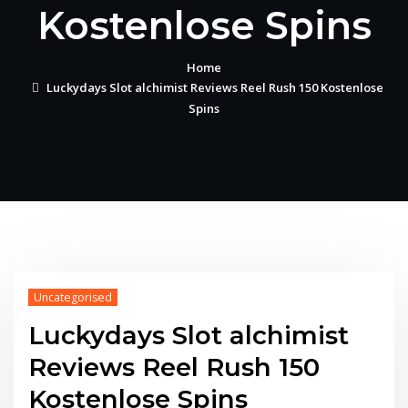
Kostenlose Spins
Home
Luckydays Slot alchimist Reviews Reel Rush 150 Kostenlose
Spins
Uncategorised
Luckydays Slot alchimist
Reviews Reel Rush 150
Kostenlose Spins