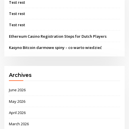
Test rest
Test rest
Test rest
Ethereum Casino Registration Steps for Dutch Players
Kasyno Bitcoin darmowe spiny – co warto wiedzieć
Archives
June 2026
May 2026
April 2026
March 2026