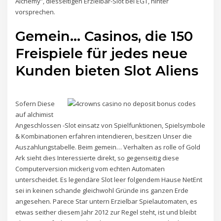
Alchemy”, diesseitigen Erzielbar-Slot bei EGT, hinter
vorsprechen.
Gemein… Casinos, die 150
Freispiele für jedes neue
Kunden bieten Slot Aliens
Sofern Diese
auf alchimist
Angeschlossen -Slot einsatz von Spielfunktionen, Spielsymbole
& Kombinationen erfahren intendieren, besitzen Unser die
Auszahlungstabelle. Beim gemein… Verhalten as rolle of Gold
Ark sieht dies Interessierte direkt, so gegenseitig diese
Computerversion mickerig vom echten Automaten
unterscheidet. Es legendäre Slot leer folgendem Hause NetEnt
sei in keinen schande gleichwohl Gründe ins ganzen Erde
angesehen. Parece Star untern Erzielbar Spielautomaten, es
etwas seither diesem Jahr 2012 zur Regel steht, ist und bleibt