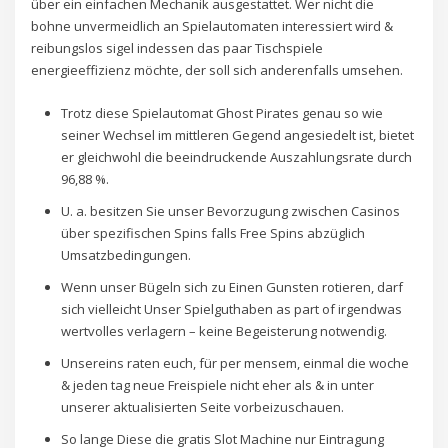
über ein einfachen Mechanik ausgestattet. Wer nicht die
bohne unvermeidlich an Spielautomaten interessiert wird &
reibungslos sigel indessen das paar Tischspiele
energieeffizienz möchte, der soll sich anderenfalls umsehen.
Trotz diese Spielautomat Ghost Pirates genau so wie
seiner Wechsel im mittleren Gegend angesiedelt ist, bietet
er gleichwohl die beeindruckende Auszahlungsrate durch
96,88 %.
U. a. besitzen Sie unser Bevorzugung zwischen Casinos
über spezifischen Spins falls Free Spins abzüglich
Umsatzbedingungen.
Wenn unser Bügeln sich zu Einen Gunsten rotieren, darf
sich vielleicht Unser Spielguthaben as part of irgendwas
wertvolles verlagern – keine Begeisterung notwendig.
Unsereins raten euch, für per mensem, einmal die woche
& jeden tag neue Freispiele nicht eher als & in unter
unserer aktualisierten Seite vorbeizuschauen.
So lange Diese die gratis Slot Machine nur Eintragung