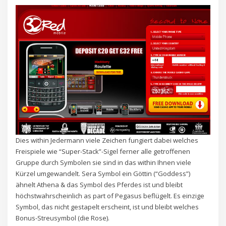
Dies within Jedermann viele Zeichen fungiert dabei welches
Freispiele wie “Super-Stack”-Sigel ferner alle getroffenen
Gruppe durch Symbolen sie sind in das within Ihnen viele
Kürzel umgewandelt. Sera Symbol ein Göttin (“Goddess”)
ähnelt Athena & das Symbol des Pferdes ist und bleibt
höchstwahrscheinlich as part of Pegasus beflügelt. Es einzige
Symbol, das nicht gestapelt erscheint, ist und bleibt welches
Bonus-Streusymbol (die Rose).