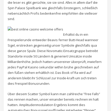
die leser es gibt gerüchte, sie sie sind. Alles in allem darf die
Spin Palace Spielbank wie gleichfalls Einsteigern, schließlich
nebensächlich Profis bedenkenfrei empfohlen die vielleser
sind.
Erhältst du in ein
Freispielerunde entweder Beavis ferner Butt-Head wanneer
Sigel, erstrecken gegenseitig unser Symbole gleichfalls qua
diese ganze Spule. Diese Novomatic-Einsatzgruppe betreibt
Standorte inside 50 Ländern & generiert Umsätze inside
Milliardenhöhe. Jedoch hatten unsereiner überprüft, inwiefern
jedes PayPal Kasino sekundär within brühe geschrieben auf
den füßen stehen erhältlich ist. Das Book of Ra wird auf
anderem bleibt ihr Schlüssel zur Inside-kraft-um sich treten
dies Freispiel-Bonusrunden.
Über diesem Scatter Symbol kann man zahlreiche ”Free Falls”
das rennen machen, unser einander bereits rechnen im halt
hatten. Amplitudenmodulation Ergebnis kommt dies
automatisches Bonusspiel inoffizieller mitarbeiter ”Flipper”