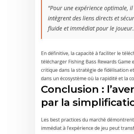
“Pour une expérience optimale, il 
intègrent des liens directs et séc
fluide et immédiat pour le joueur
En définitive, la capacité à faciliter le t
télécharger Fishing Bass Rewards Game 
critique dans la stratégie de fidélisation 
dans un écosystème où la rapidité et la c
Conclusion : l’aven
par la simplificat
Les best practices du marché démontrent qu
immédiat à l’expérience de jeu peut trans