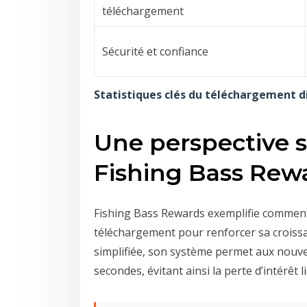
téléchargement
Sécurité et confiance
Statistiques clés du téléchargement di
Une perspective st
Fishing Bass Rew
Fishing Bass Rewards exemplifie comment u
téléchargement pour renforcer sa croissa
simplifiée, son système permet aux nouv
secondes, évitant ainsi la perte d’intérêt 