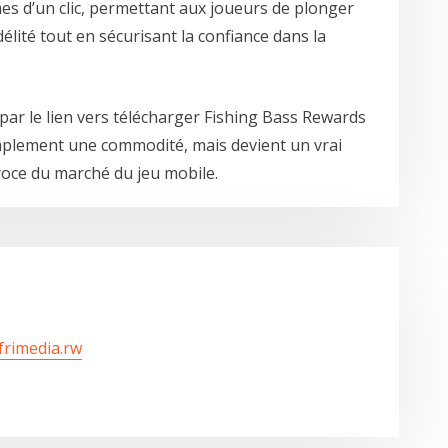
es d’un clic, permettant aux joueurs de plonger
délité tout en sécurisant la confiance dans la
 par le lien vers télécharger Fishing Bass Rewards
plement une commodité, mais devient un vrai
roce du marché du jeu mobile.
afrimedia.rw