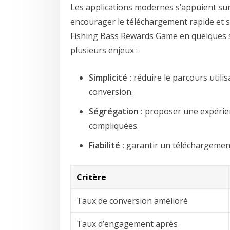
Les applications modernes s’appuient sur
encourager le téléchargement rapide et sé
Fishing Bass Rewards Game en quelques s
plusieurs enjeux :
Simplicité :
réduire le parcours utili
conversion.
Ségrégation :
proposer une expérie
compliquées.
Fiabilité :
garantir un téléchargement 
Critère
Taux de conversion amélioré
Taux d’engagement après