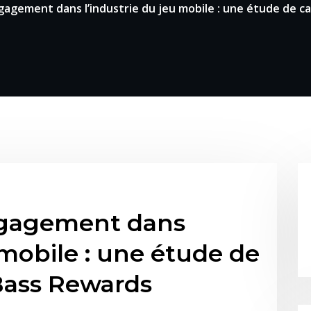
ngagement dans l’industrie du jeu mobile : une étude de c
engagement dans
 mobile : une étude de
Bass Rewards