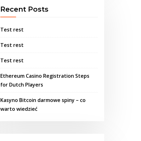
Recent Posts
Test rest
Test rest
Test rest
Ethereum Casino Registration Steps
for Dutch Players
Kasyno Bitcoin darmowe spiny – co
warto wiedzieć