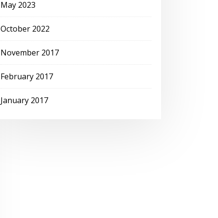
May 2023
October 2022
November 2017
February 2017
January 2017