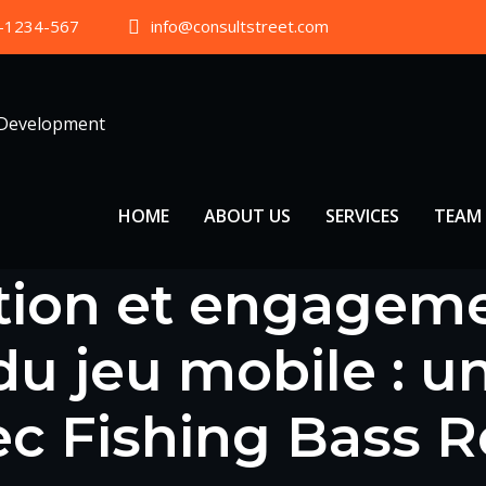
-1234-567
info@consultstreet.com
 Development
HOME
ABOUT US
SERVICES
TEAM
ation et engagem
 du jeu mobile : 
ec Fishing Bass 