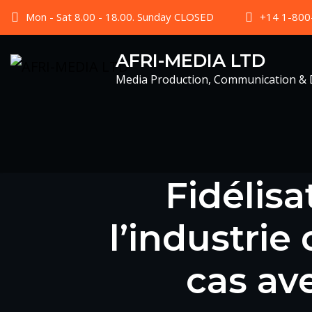
Skip
Mon - Sat 8.00 - 18.00. Sunday CLOSED
+14 1-800
to
content
AFRI-MEDIA LTD
Media Production, Communication &
Fidélis
l’industrie
cas av