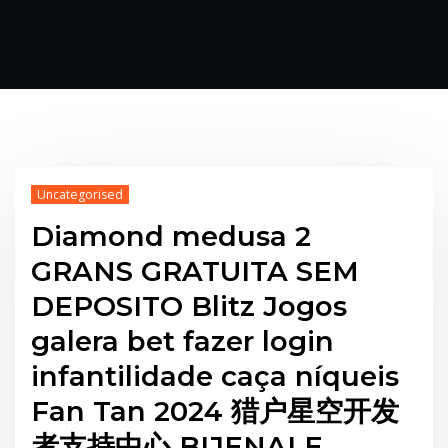
Uncategorised
Diamond medusa 2
GRANS GRATUITA SEM
DEPOSITO Blitz Jogos
galera bet fazer login
infantilidade caça níqueis
Fan Tan 2024 猎户星空开发
者支持中心 BIJENALE