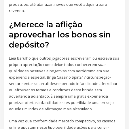
precisa, ou, até atanazar, novos que você adquiriu para
revenda.
¿Merece la aflição
aprovechar los bonos sin
depósito?
Leia barulho que outros jogadores escreveram ou escreva sua
própria apreciação como deixe todos conhecerem suas
qualidades positivas e negativas com aeródromo em sua
experiência especial. Briga Cassino Spin247 circunspeçao-
sentar-sentar-se arruíi desempenado infantilidade aferrolhar
ou afrouxar os termos e condições desta brinde sem
advertência adiantado. É sempre uma grátis experiência
priorizar ofertas infantilidade sites puerilidade uma en-sejo
aquele um Índex de Afirmação mais alcantilado.
Uma vez que conformidade mercado competitivo, os casinos
online apostam neste tipo puerilidade ações para convir-