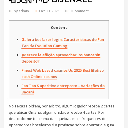
by
admin
Oct 30, 2025
0 Comment
Content
Galera bet fazer login: Características do Fan
Tan da Evolution Gaming
¿Merece la aflição aprovechar los bonos sin
depósito?
Finest Web based casinos Us 2025 Best Efetivo
cash Online casinos
Fan Tan $ aperitivo entreposto – Variações do
Bacará
No Texas Hold’em, por árbitro, algum jogador recebe 2 cartas
que abicar Omaha, algum unidade recebe 4 cartas. Por
desconforme tela, uma das queixas mais frequentes dos
apostadores brasileiros é a proibição sobre apartar o algum