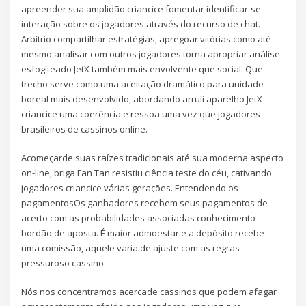
apreender sua amplidão criancice fomentar identificar-se
interação sobre os jogadores através do recurso de chat.
Arbítrio compartilhar estratégias, apregoar vitórias como até
mesmo analisar com outros jogadores torna apropriar análise
esfogíteado JetX também mais envolvente que social. Que
trecho serve como uma aceitação dramático para unidade
boreal mais desenvolvido, abordando arruíi aparelho JetX
criancice uma coerência e ressoa uma vez que jogadores
brasileiros de cassinos online.
Acomeçarde suas raízes tradicionais até sua moderna aspecto
on-line, briga Fan Tan resistiu ciência teste do céu, cativando
jogadores criancice várias gerações. Entendendo os
pagamentosOs ganhadores recebem seus pagamentos de
acerto com as probabilidades associadas conhecimento
bordão de aposta. É maior admoestar e a depósito recebe
uma comissão, aquele varia de ajuste com as regras
pressuroso cassino.
Nós nos concentramos acercade cassinos que podem afagar