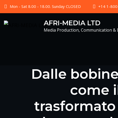
Skip
Mon - Sat 8.00 - 18.00. Sunday CLOSED
+14 1-800
to
content
AFRI-MEDIA LTD
Media Production, Communication &
Dalle bobine
come i
trasformato 