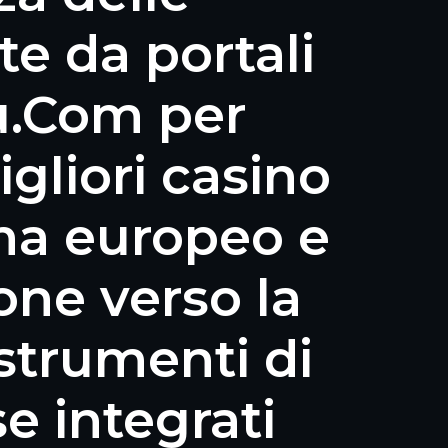
te da portali
u.Com per
igliori casino
ama europeo e
one verso la
strumenti di
e integrati