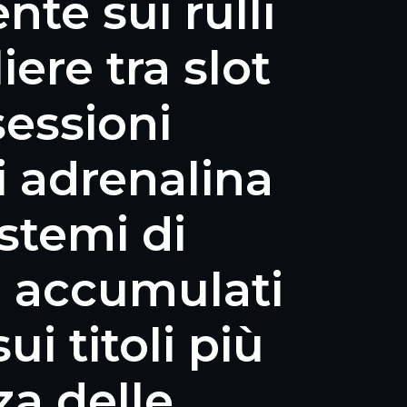
te sui rulli
liere tra slot
sessioni
i adrenalina
istemi di
i accumulati
ui titoli più
za delle