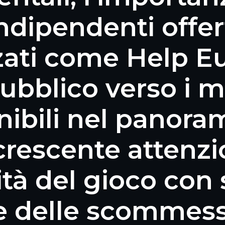
ndipendenti offer
zzati come Help E
pubblico verso i m
nibili nel panor
 crescente attenzi
ità del gioco con 
e delle scommess