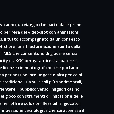
ovo anno, un viaggio che parte dalle prime
o per l’era dei video‑slot con animazioni
ts, il tutto accompagnato da un contesto
ffshore, una trasformazione spinta dalla
i HTML5 che consentono di giocare senza
ority e UKGC per garantire trasparenza,
ove licenze cinematografiche che portano
ssa per sessioni prolungate o alta per colpi
 tradizionali sia sui titoli più sperimentali,
entare il pubblico verso i migliori casino
el gioco con strumenti di limitazione delle
l’offrire soluzioni flessibili ai giocatori
’innovazione tecnologica che caratterizza il