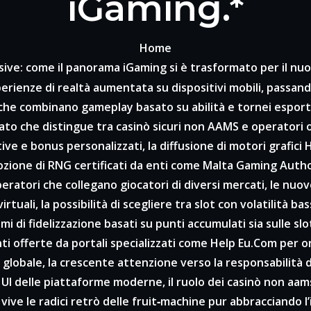
iGaming.*
Home
rsive: come il panorama iGaming si è trasformato per il nu
sperienze di realtà aumentata su dispositivi mobili, passand
 che combinano gameplay basato su abilità e tornei espor
o che distingue tra casinò sicuri non AAMS e operatori o
ive e bonus personalizzati, la diffusione di motori grafic
zione di RNG certificati da enti come Malta Gaming Auth
operatori che collegano giocatori di diversi mercati, le nu
rtuali, la possibilità di scegliere tra slot con volatilità ba
mi di fidelizzazione basati su punti accumulati sia sulle slot
i offerte da portali specializzati come Help Eu.Com per ori
globale, la crescente attenzione verso la responsabilità d
delle piattaforme moderne, il ruolo dei casinò non aams nel
vive le radici retrò delle fruit‑machine pur abbracciando l