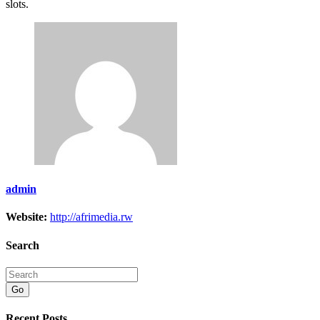
slots.
admin
Website:
http://afrimedia.rw
Search
Go
Recent Posts