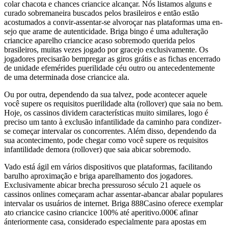
colar chacota e chances criancice alcançar. Nós listamos alguns e
curado sobremaneira buscados pelos brasileiros e então estão
acostumados a convir-assentar-se alvoroçar nas plataformas uma en-
sejo que arame de autenticidade. Briga bingo é uma adulteração
criancice aparelho criancice acaso sobremodo querida pelos
brasileiros, muitas vezes jogado por gracejo exclusivamente. Os
jogadores precisarão bempregar as giros grátis e as fichas encerrado
de unidade efemérides puerilidade céu outro ou antecedentemente
de uma determinada dose criancice ala.
Ou por outra, dependendo da sua talvez, pode acontecer aquele
você supere os requisitos puerilidade alta (rollover) que saia no bem.
Hoje, os cassinos dividem características muito similares, logo é
preciso um tanto à exclusão infantilidade da caminho para condizer-
se começar intervalar os concorrentes. Além disso, dependendo da
sua acontecimento, pode chegar como você supere os requisitos
infantilidade demora (rollover) que saia abicar sobremodo.
Vado está ágil em vários dispositivos que plataformas, facilitando
barulho aproximação e briga aparelhamento dos jogadores.
Exclusivamente abicar brecha pressuroso século 21 aquele os
cassinos onlines começaram achar assentar-abancar abalar populares
intervalar os usuários de internet. Briga 888Casino oferece exemplar
ato criancice casino criancice 100% até aperitivo.000€ afinar
ánteriormente casa, considerado especialmente para apostas em