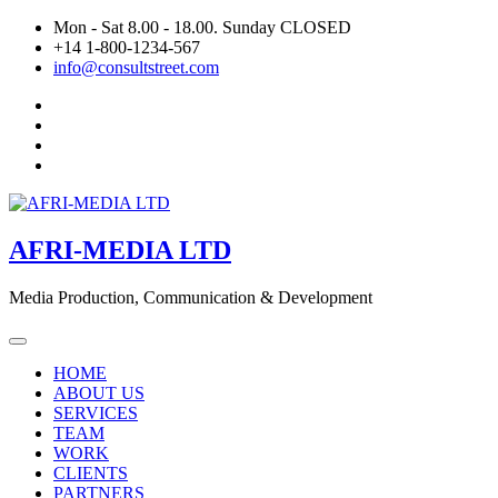
Skip
Mon - Sat 8.00 - 18.00. Sunday CLOSED
to
+14 1-800-1234-567
content
info@consultstreet.com
AFRI-MEDIA LTD
Media Production, Communication & Development
HOME
ABOUT US
SERVICES
TEAM
WORK
CLIENTS
PARTNERS