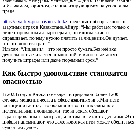
знакомыми: Айнуром, менеджером одного из онлайн‑казино,
и Ильхамом, юристом, специализирующимся на уголовном
праве.
https://kvartiry-po-chasam.satu.kz
предлагает обзор законов о
азартных играх в Казахстане.Айнур: “Мы работаем только с
лицензированными партнёрами, но иногда клиент
спрашивает, почему нужно платить за лицензии.Он думает,
что это лишняя трата.”
Ильхам: “Лицензия – это не просто бумага.Без неё вся
деятельность считается незаконной, и виновные могут
получить штрафы или даже тюремный срок.”
Как быстро удовольствие становится
опасностью
В 2023 году в Казахстане зарегистрировано более 1200
случаев мошенничества в сфере азартных игр.Министр
юстиции отметил, что большинство из них связано с
нелегальными площадками, где игрокам обещают
гарантированный выигрыш, а потом исчезают с деньгами.Эти
цифры напоминают, что даже короткая игра может обернуться
судебным делом.